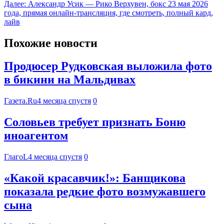
Далее:
Александр Усик — Рико Верхувен, бокс 23 мая 2026
года, прямая онлайн-трансляция, где смотреть, полный кард,
лайв
Похожие новости
Продюсер Рудковская выложила фото
в бикини на Мальдивах
Газета.Ru
4 месяца спустя
0
Соловьев требует признать Боню
иноагентом
ГлагоL
4 месяца спустя
0
«Какой красавчик!»: Банщикова
показала редкие фото возмужавшего
сына