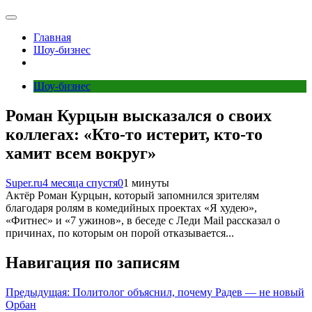
Главная
Шоу-бизнес
Шоу-бизнес
Роман Курцын высказался о своих
коллегах: «Кто‑то истерит, кто‑то
хамит всем вокруг»
Super.ru
4 месяца спустя
0
1 минуты
Актёр Роман Курцын, который запомнился зрителям
благодаря ролям в комедийных проектах «Я худею»,
«Фитнес» и «7 ужинов», в беседе с Леди Mail рассказал о
причинах, по которым он порой отказывается...
Навигация по записям
Предыдущая:
Политолог объяснил, почему Радев — не новый
Орбан