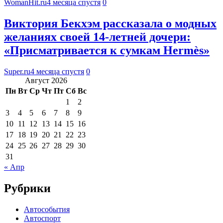
WomanHit.ru
4 месяца спустя
0
Виктория Бекхэм рассказала о модных
желаниях своей 14-летней дочери:
«Присматривается к сумкам Hermès»
Super.ru
4 месяца спустя
0
Август 2026
Пн
Вт
Ср
Чт
Пт
Сб
Вс
1
2
3
4
5
6
7
8
9
10
11
12
13
14
15
16
17
18
19
20
21
22
23
24
25
26
27
28
29
30
31
« Апр
Рубрики
Автособытия
Автоспорт