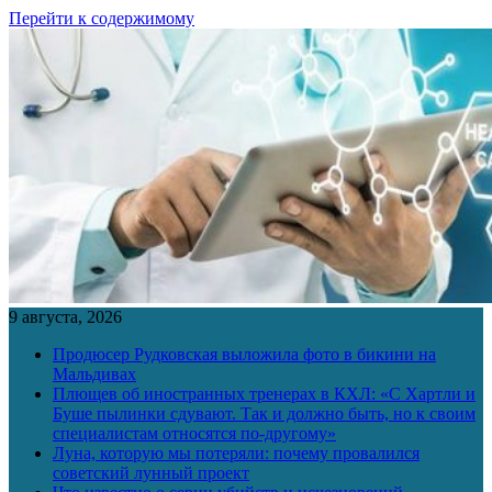
Перейти к содержимому
9 августа, 2026
Продюсер Рудковская выложила фото в бикини на
Мальдивах
Плющев об иностранных тренерах в КХЛ: «С Хартли и
Буше пылинки сдувают. Так и должно быть, но к своим
специалистам относятся по-другому»
Луна, которую мы потеряли: почему провалился
советский лунный проект