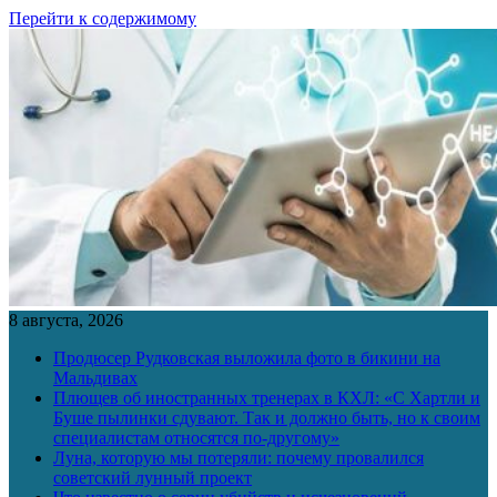
Перейти к содержимому
8 августа, 2026
Продюсер Рудковская выложила фото в бикини на
Мальдивах
Плющев об иностранных тренерах в КХЛ: «С Хартли и
Буше пылинки сдувают. Так и должно быть, но к своим
специалистам относятся по-другому»
Луна, которую мы потеряли: почему провалился
советский лунный проект