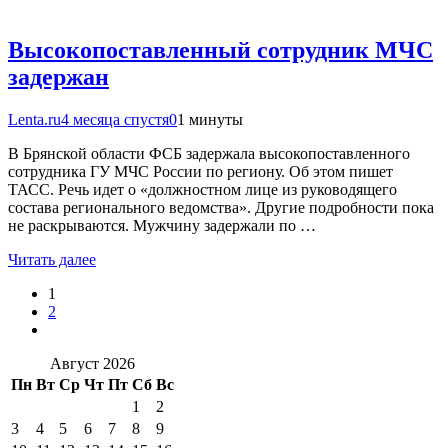
Высокопоставленный сотрудник МЧС
задержан
Lenta.ru
4 месяца спустя
0
1 минуты
В Брянской области ФСБ задержала высокопоставленного
сотрудника ГУ МЧС России по региону. Об этом пишет
ТАСС. Речь идет о «должностном лице из руководящего
состава регионального ведомства». Другие подробности пока
не раскрываются. Мужчину задержали по …
Читать далее
1
2
Август 2026
Пн
Вт
Ср
Чт
Пт
Сб
Вс
1
2
3
4
5
6
7
8
9