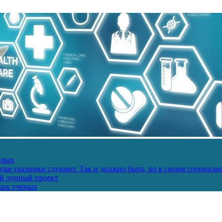
ивах
ше пылинки сдувают. Так и должно быть, но к своим специалис
ий лунный проект
ких ученых