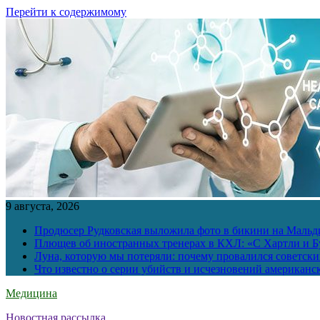
Перейти к содержимому
9 августа, 2026
Продюсер Рудковская выложила фото в бикини на Мальд
Плющев об иностранных тренерах в КХЛ: «С Хартли и Бу
Луна, которую мы потеряли: почему провалился советск
Что известно о серии убийств и исчезновений американс
Медицина
Новостная рассылка