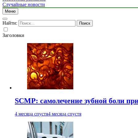
Случайные новости
Меню
Найти:
Заголовки
SCMP: самолечение зубной боли при
4 месяца спустя
4 месяца спустя