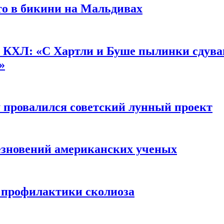
о в бикини на Мальдивах
КХЛ: «С Хартли и Буше пылинки сдуваю
»
у провалился советский лунный проект
чезновений американских ученых
я профилактики сколиоза