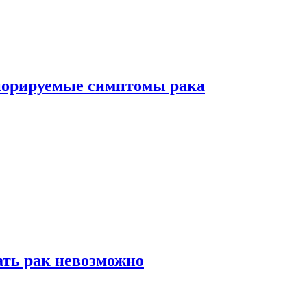
норируемые симптомы рака
ать рак невозможно