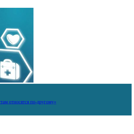
там относятся по-другому»