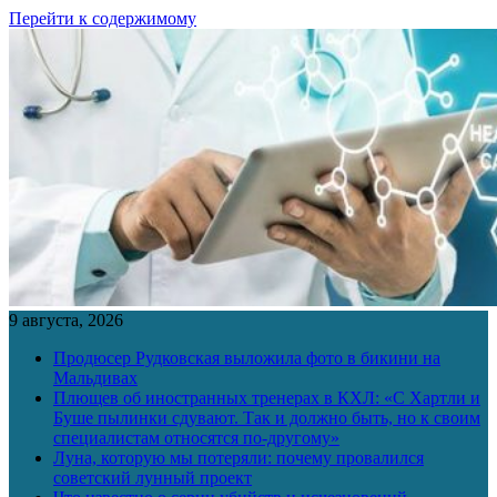
Перейти к содержимому
9 августа, 2026
Продюсер Рудковская выложила фото в бикини на
Мальдивах
Плющев об иностранных тренерах в КХЛ: «С Хартли и
Буше пылинки сдувают. Так и должно быть, но к своим
специалистам относятся по-другому»
Луна, которую мы потеряли: почему провалился
советский лунный проект