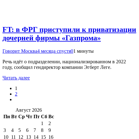
FT: в ФРГ приступили к приватизации
дочерней фирмы «Газпрома»
Говорит Москва
4 месяца спустя
0
1 минуты
Речь идёт о подразделении, национализированном в 2022
году, сообщил гендиректор компании Эгберт Леге.
Читать далее
1
2
Август 2026
Пн
Вт
Ср
Чт
Пт
Сб
Вс
1
2
3
4
5
6
7
8
9
10
11
12
13
14
15
16