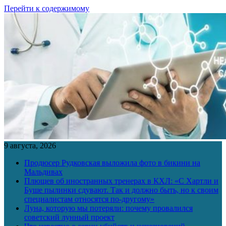
Перейти к содержимому
9 августа, 2026
Продюсер Рудковская выложила фото в бикини на
Мальдивах
Плющев об иностранных тренерах в КХЛ: «С Хартли и
Буше пылинки сдувают. Так и должно быть, но к своим
специалистам относятся по-другому»
Луна, которую мы потеряли: почему провалился
советский лунный проект