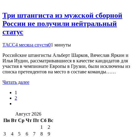
Три штангиста из мужской сборной
России не получили нейтральный
статус
ТАСС
4 месяца спустя
0
1 минуты
Российские штангисты Альберт Шарков, Вячеслав Яркин и
Илья Иудин, рассматривавшиеся в качестве кандидатов для
участия в чемпионате Европы в Грузии, были исключены из
списка претендентов на место в составе команды……
Читать далее
1
2
Август 2026
Пн
Вт
Ср
Чт
Пт
Сб
Вс
1
2
3
4
5
6
7
8
9