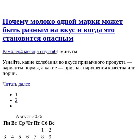
Почему молоко одной марки может
быть разным на вкус и когда это
становится опасным
Рамблер
4 месяца спустя
0
1 минуты
Узнайте, какие колебания во вкусе привычного продукта —
варианты нормы, а какие — признак нарушения качества или
порчи.
Читать далее
1
2
Август 2026
Пн
Вт
Ср
Чт
Пт
Сб
Вс
1
2
3
4
5
6
7
8
9