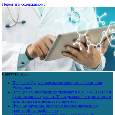
Перейти к содержимому
6 августа, 2026
Продюсер Рудковская выложила фото в бикини на
Мальдивах
Плющев об иностранных тренерах в КХЛ: «С Хартли и
Буше пылинки сдувают. Так и должно быть, но к своим
специалистам относятся по-другому»
Луна, которую мы потеряли: почему провалился
советский лунный проект