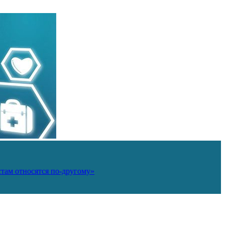
там относятся по-другому»