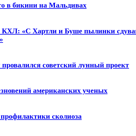
о в бикини на Мальдивах
КХЛ: «С Хартли и Буше пылинки сдуваю
»
у провалился советский лунный проект
чезновений американских ученых
я профилактики сколиоза