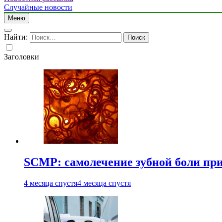
Случайные новости
Меню
Найти:
Заголовки
SCMP: самолечение зубной боли при
4 месяца спустя
4 месяца спустя