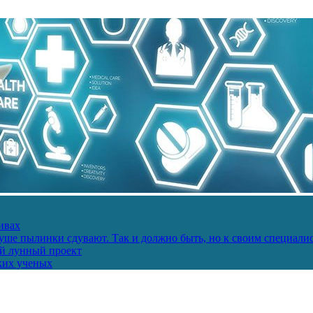
ивах
ше пылинки сдувают. Так и должно быть, но к своим специалис
ий лунный проект
ких ученых