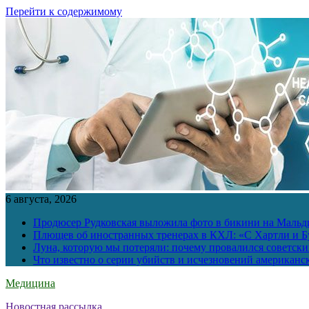
Перейти к содержимому
6 августа, 2026
Продюсер Рудковская выложила фото в бикини на Мальд
Плющев об иностранных тренерах в КХЛ: «С Хартли и Бу
Луна, которую мы потеряли: почему провалился советск
Что известно о серии убийств и исчезновений американс
Медицина
Новостная рассылка