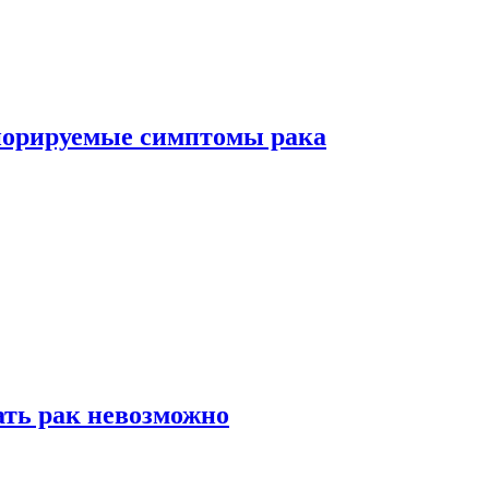
норируемые симптомы рака
ать рак невозможно