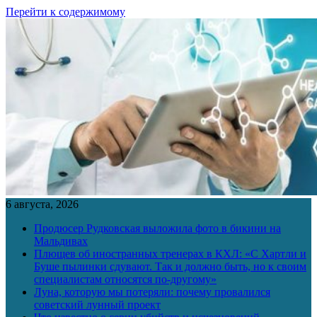
Перейти к содержимому
6 августа, 2026
Продюсер Рудковская выложила фото в бикини на
Мальдивах
Плющев об иностранных тренерах в КХЛ: «С Хартли и
Буше пылинки сдувают. Так и должно быть, но к своим
специалистам относятся по-другому»
Луна, которую мы потеряли: почему провалился
советский лунный проект