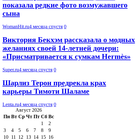
показала редкие фото возмужавшего
сына
WomanHit.ru
4 месяца спустя
0
Виктория Бекхэм рассказала о модных
желаниях своей 14-летней дочери:
«Присматривается к сумкам Hermès»
Super.ru
4 месяца спустя
0
Шарлиз Терон предрекла крах
карьеры Тимоти Шаламе
Lenta.ru
4 месяца спустя
0
Август 2026
Пн
Вт
Ср
Чт
Пт
Сб
Вс
1
2
3
4
5
6
7
8
9
10
11
12
13
14
15
16