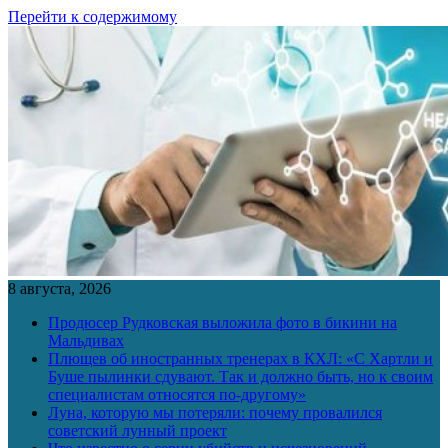
Перейти к содержимому
8 августа, 2026
Продюсер Рудковская выложила фото в бикини на
Мальдивах
Плющев об иностранных тренерах в КХЛ: «С Хартли и
Буше пылинки сдувают. Так и должно быть, но к своим
специалистам относятся по-другому»
Луна, которую мы потеряли: почему провалился
советский лунный проект