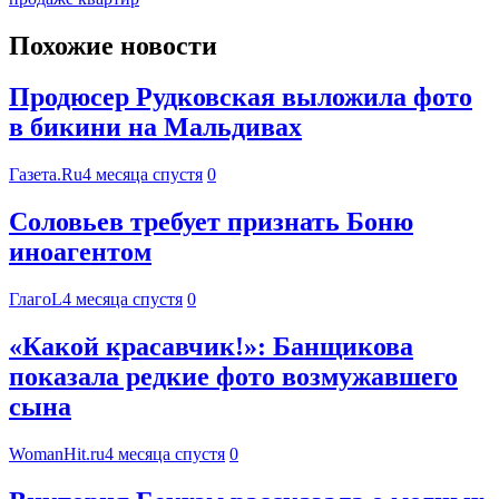
Похожие новости
Продюсер Рудковская выложила фото
в бикини на Мальдивах
Газета.Ru
4 месяца спустя
0
Соловьев требует признать Боню
иноагентом
ГлагоL
4 месяца спустя
0
«Какой красавчик!»: Банщикова
показала редкие фото возмужавшего
сына
WomanHit.ru
4 месяца спустя
0