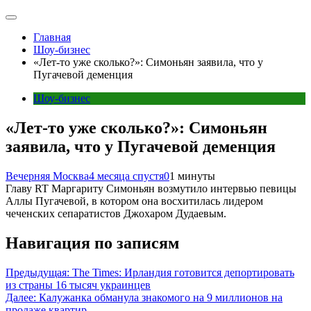
Главная
Шоу-бизнес
«Лет-то уже сколько?»: Симоньян заявила, что у
Пугачевой деменция
Шоу-бизнес
«Лет-то уже сколько?»: Симоньян
заявила, что у Пугачевой деменция
Вечерняя Москва
4 месяца спустя
0
1 минуты
Главу RT Маргариту Симоньян возмутило интервью певицы
Аллы Пугачевой, в котором она восхитилась лидером
чеченских сепаратистов Джохаром Дудаевым.
Навигация по записям
Предыдущая:
The Times: Ирландия готовится депортировать
из страны 16 тысяч украинцев
Далее:
Калужанка обманула знакомого на 9 миллионов на
продаже квартир