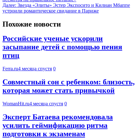
Далее:
Звезда «Элиты» Эстер Экспосито и Килиан Мбаппе
устроили романтическое свидание в Париже
Похожие новости
Российские ученые ускорили
засыпание детей с помощью пения
птиц
Ferra.ru
4 месяца спустя
0
Совместный сон с ребенком: близость,
которая может стать привычкой
WomanHit.ru
4 месяца спустя
0
Эксперт Батаева рекомендовала
усилить геймификацию ритма
подготовки к экзаменам