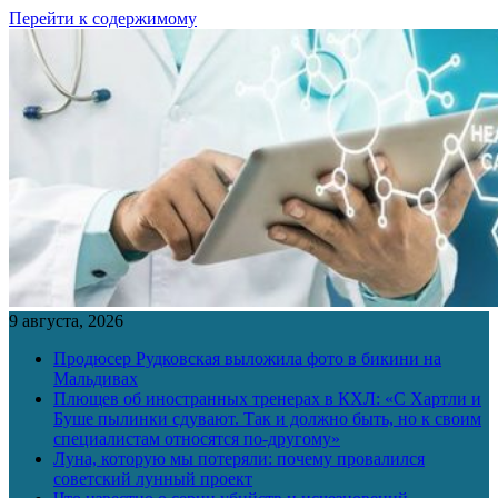
Перейти к содержимому
9 августа, 2026
Продюсер Рудковская выложила фото в бикини на
Мальдивах
Плющев об иностранных тренерах в КХЛ: «С Хартли и
Буше пылинки сдувают. Так и должно быть, но к своим
специалистам относятся по-другому»
Луна, которую мы потеряли: почему провалился
советский лунный проект