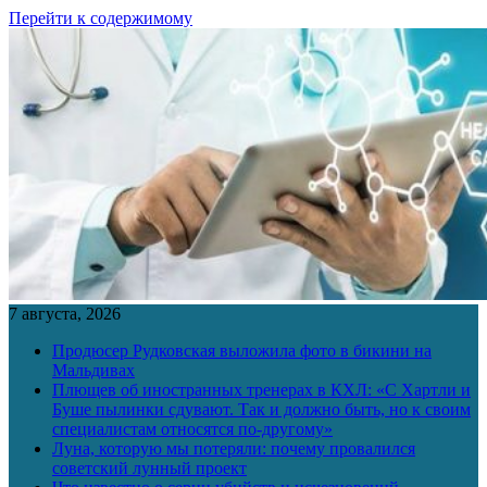
Перейти к содержимому
7 августа, 2026
Продюсер Рудковская выложила фото в бикини на
Мальдивах
Плющев об иностранных тренерах в КХЛ: «С Хартли и
Буше пылинки сдувают. Так и должно быть, но к своим
специалистам относятся по-другому»
Луна, которую мы потеряли: почему провалился
советский лунный проект