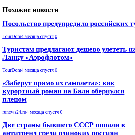
Похожие новости
Посольство предупредило российских 
TourDom
4 месяца спустя
0
Туристам предлагают дешево улететь н
Ланку «Аэрофлотом»
TourDom
4 месяца спустя
0
«Заберут прямо из самолета»: как
курортный роман на Бали обернулся
пленом
runews24.ru
4 месяца спустя
0
Две страны бывшего СССР попали в
антитренд среди одиноких россиян