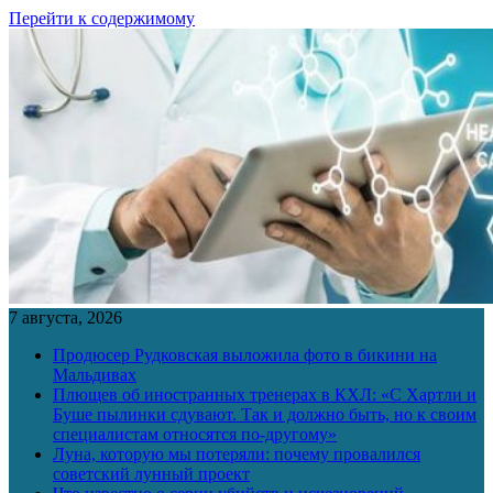
Перейти к содержимому
7 августа, 2026
Продюсер Рудковская выложила фото в бикини на
Мальдивах
Плющев об иностранных тренерах в КХЛ: «С Хартли и
Буше пылинки сдувают. Так и должно быть, но к своим
специалистам относятся по-другому»
Луна, которую мы потеряли: почему провалился
советский лунный проект