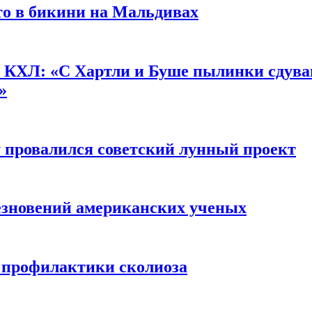
о в бикини на Мальдивах
КХЛ: «С Хартли и Буше пылинки сдуваю
»
у провалился советский лунный проект
чезновений американских ученых
я профилактики сколиоза