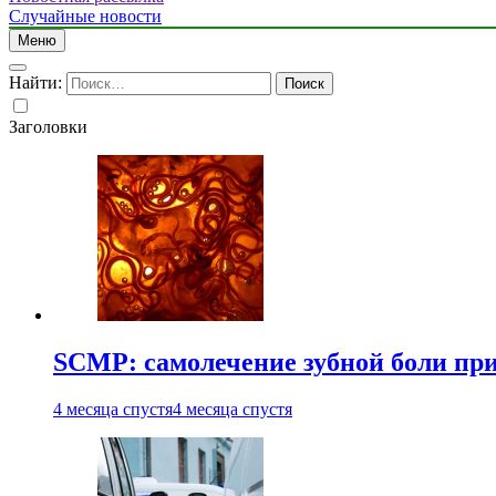
Случайные новости
Меню
Найти:
Заголовки
SCMP: самолечение зубной боли при
4 месяца спустя
4 месяца спустя