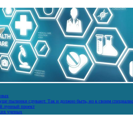
ивах
ше пылинки сдувают. Так и должно быть, но к своим специалис
ий лунный проект
ких ученых