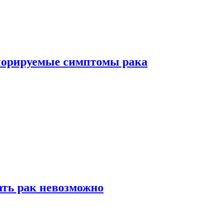
норируемые симптомы рака
ать рак невозможно