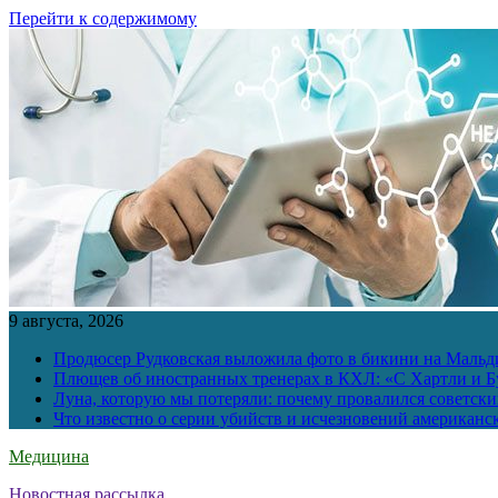
Перейти к содержимому
9 августа, 2026
Продюсер Рудковская выложила фото в бикини на Мальд
Плющев об иностранных тренерах в КХЛ: «С Хартли и Бу
Луна, которую мы потеряли: почему провалился советск
Что известно о серии убийств и исчезновений американс
Медицина
Новостная рассылка