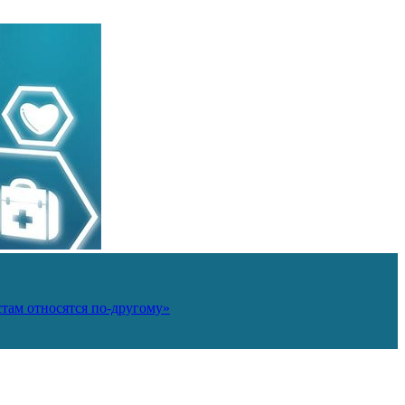
там относятся по-другому»