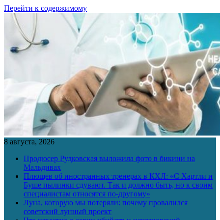
Перейти к содержимому
8 августа, 2026
Продюсер Рудковская выложила фото в бикини на
Мальдивах
Плющев об иностранных тренерах в КХЛ: «С Хартли и
Буше пылинки сдувают. Так и должно быть, но к своим
специалистам относятся по-другому»
Луна, которую мы потеряли: почему провалился
советский лунный проект