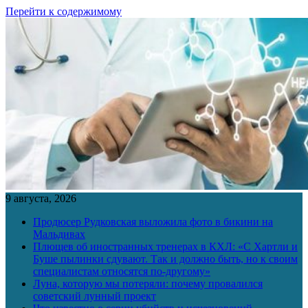
Перейти к содержимому
9 августа, 2026
Продюсер Рудковская выложила фото в бикини на
Мальдивах
Плющев об иностранных тренерах в КХЛ: «С Хартли и
Буше пылинки сдувают. Так и должно быть, но к своим
специалистам относятся по-другому»
Луна, которую мы потеряли: почему провалился
советский лунный проект