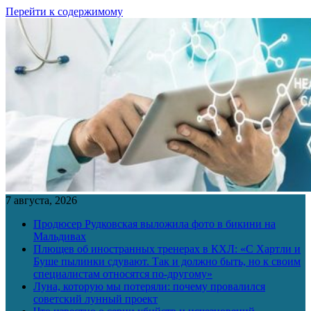
Перейти к содержимому
7 августа, 2026
Продюсер Рудковская выложила фото в бикини на
Мальдивах
Плющев об иностранных тренерах в КХЛ: «С Хартли и
Буше пылинки сдувают. Так и должно быть, но к своим
специалистам относятся по-другому»
Луна, которую мы потеряли: почему провалился
советский лунный проект