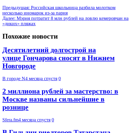
Предыдущая:
Российская школьница разбила молотком
несколько иномарок из-за парня
Далее:
Мэрия потратит 8 млн рублей на ловлю кемеровчан на
«диких» пляжах
Похожие новости
Десятилетний долгострой на
улице Гончарова сносят в Нижнем
Новгороде
В городе N
4 месяца спустя
0
2 миллиона рублей за мастерство: в
Москве названы сильнейшие в
рознице
Sfera.fm
4 месяца спустя
0
В Гильдии риелторов Татарстана