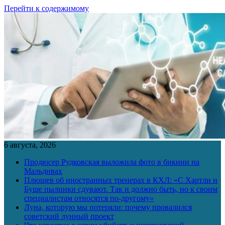
Перейти к содержимому
6 августа, 2026
Продюсер Рудковская выложила фото в бикини на
Мальдивах
Плющев об иностранных тренерах в КХЛ: «С Хартли и
Буше пылинки сдувают. Так и должно быть, но к своим
специалистам относятся по-другому»
Луна, которую мы потеряли: почему провалился
советский лунный проект