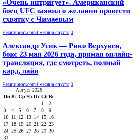
«Очень интригует». Американский
боец UFC заявил о желании провести
схватку с Чимаевым
Чемпионат.com
4 месяца спустя
0
Александр Усик — Рико Верхувен,
бокс 23 мая 2026 года, прямая онлайн-
трансляция, где смотреть, полный
кард, лайв
Чемпионат.com
4 месяца спустя
0
Август 2026
Пн
Вт
Ср
Чт
Пт
Сб
Вс
1
2
3
4
5
6
7
8
9
10
11
12
13
14
15
16
17
18
19
20
21
22
23
24
25
26
27
28
29
30
31