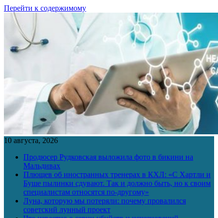
Перейти к содержимому
10 августа, 2026
Продюсер Рудковская выложила фото в бикини на
Мальдивах
Плющев об иностранных тренерах в КХЛ: «С Хартли и
Буше пылинки сдувают. Так и должно быть, но к своим
специалистам относятся по-другому»
Луна, которую мы потеряли: почему провалился
советский лунный проект