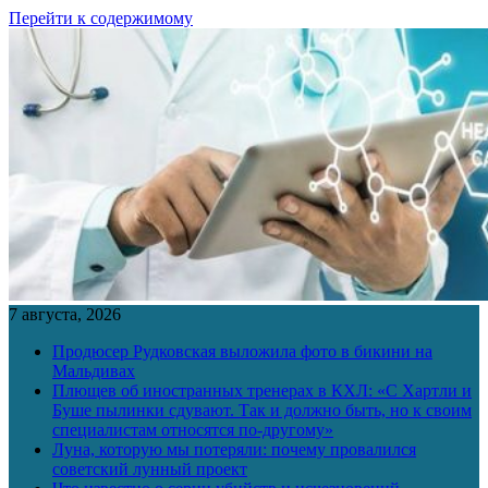
Перейти к содержимому
7 августа, 2026
Продюсер Рудковская выложила фото в бикини на
Мальдивах
Плющев об иностранных тренерах в КХЛ: «С Хартли и
Буше пылинки сдувают. Так и должно быть, но к своим
специалистам относятся по-другому»
Луна, которую мы потеряли: почему провалился
советский лунный проект