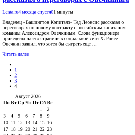
Lenta.ru
4 месяца спустя
0
1 минуты
Владелец «Вашингтон Кэпиталз» Тед Леонсис рассказал о
переговорах по новому контракту с российским капитаном
команды Александром Овечкиным. Слова функционера
приведены на его странице в социальной сети Х. Ранее
Овечкин заявил, что хотел бы сыграть еще …
Читать далее
1
2
3
4
Август 2026
Пн
Вт
Ср
Чт
Пт
Сб
Вс
1
2
3
4
5
6
7
8
9
10
11
12
13
14
15
16
17
18
19
20
21
22
23