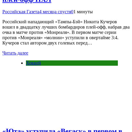
Российская Газета
4 месяца спустя
0
1 минуты
Российский нападающий «Тампы-Бэй» Никита Кучеров
вошел в двадцатку лучших бомбардиров плей-офф, набрав два
очка в матче против «Монреаля». В первом матче серии
против «Монреаля» «молнии» уступили в овертайме 3:4.
Кучеров стал автором двух голевых перед…
Читать далее
Хоккей
«Юта» уступила «Вегасу» в первом в