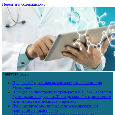
Перейти к содержимому
7 августа, 2026
Продюсер Рудковская выложила фото в бикини на
Мальдивах
Плющев об иностранных тренерах в КХЛ: «С Хартли и
Буше пылинки сдувают. Так и должно быть, но к своим
специалистам относятся по-другому»
Луна, которую мы потеряли: почему провалился
советский лунный проект