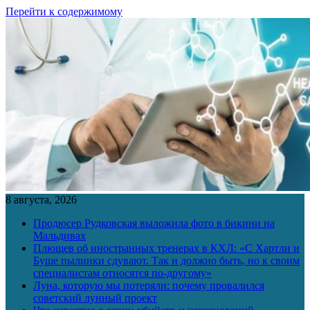
Перейти к содержимому
8 августа, 2026
Продюсер Рудковская выложила фото в бикини на
Мальдивах
Плющев об иностранных тренерах в КХЛ: «С Хартли и
Буше пылинки сдувают. Так и должно быть, но к своим
специалистам относятся по-другому»
Луна, которую мы потеряли: почему провалился
советский лунный проект