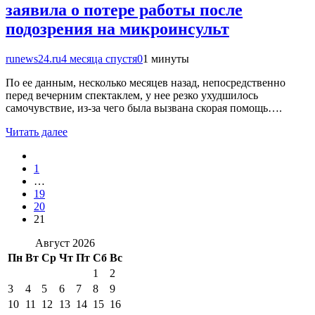
заявила о потере работы после
подозрения на микроинсульт
runews24.ru
4 месяца спустя
0
1 минуты
По ее данным, несколько месяцев назад, непосредственно
перед вечерним спектаклем, у нее резко ухудшилось
самочувствие, из-за чего была вызвана скорая помощь….
Читать далее
1
…
19
20
21
Август 2026
Пн
Вт
Ср
Чт
Пт
Сб
Вс
1
2
3
4
5
6
7
8
9
10
11
12
13
14
15
16