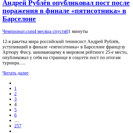
Андрей Рублёв опубликовал пост после
поражения в финале «пятисотника» в
Барселоне
Чемпионат.com
4 месяца спустя
0
1 минуты
12-я ракетка мира российский теннисист Андрей Рублёв,
уступивший в финале «пятисотника» в Барселоне французу
Артюру Фису, занимающему в мировом рейтинге 25-е место,
опубликовал у себя на странице в соцсети пост по итогам
турнира….
Читать далее
1
2
3
4
5
6
…
257