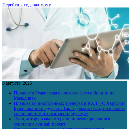
Перейти к содержимому
6 августа, 2026
Продюсер Рудковская выложила фото в бикини на
Мальдивах
Плющев об иностранных тренерах в КХЛ: «С Хартли и
Буше пылинки сдувают. Так и должно быть, но к своим
специалистам относятся по-другому»
Луна, которую мы потеряли: почему провалился
советский лунный проект