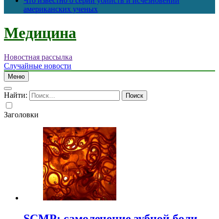
Что известно о серии убийств и исчезновений
американских ученых
Медицина
Новостная рассылка
Случайные новости
Меню
Найти:
Заголовки
SCMP: самолечение зубной боли