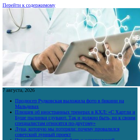
Перейти к содержимому
7 августа, 2026
Продюсер Рудковская выложила фото в бикини на
Мальдивах
Плющев об иностранных тренерах в КХЛ: «С Хартли и
Буше пылинки сдувают. Так и должно быть, но к своим
специалистам относятся по-другому»
Луна, которую мы потеряли: почему провалился
советский лунный проект