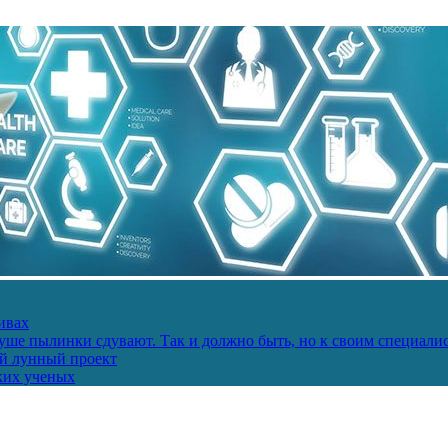
ивах
ше пылинки сдувают. Так и должно быть, но к своим специалис
ий лунный проект
ких ученых