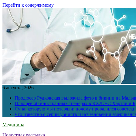
Перейти к содержимому
6 августа, 2026
Продюсер Рудковская выложила фото в бикини на Мальд
Плющев об иностранных тренерах в КХЛ: «С Хартли и Бу
Луна, которую мы потеряли: почему провалился советск
Что известно о серии убийств и исчезновений американс
Медицина
Новостная рассылка