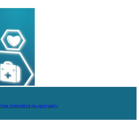
там относятся по-другому»