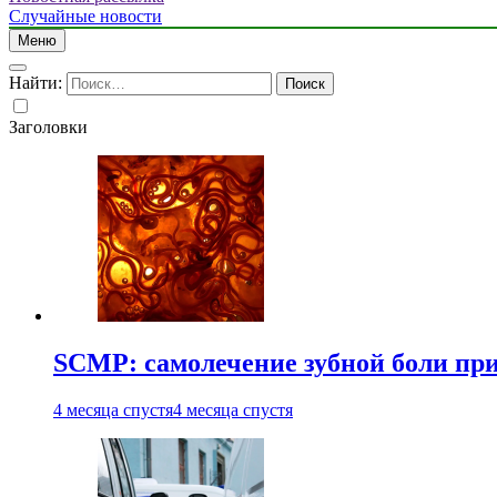
Случайные новости
Меню
Найти:
Заголовки
SCMP: самолечение зубной боли при
4 месяца спустя
4 месяца спустя