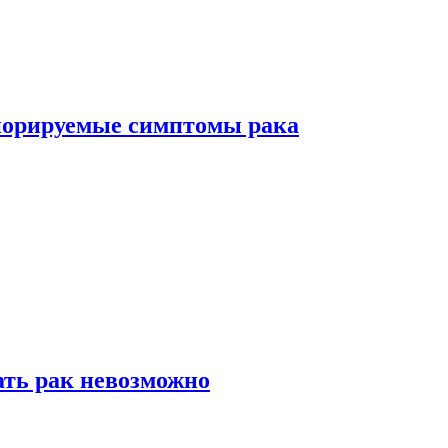
норируемые симптомы рака
ать рак невозможно