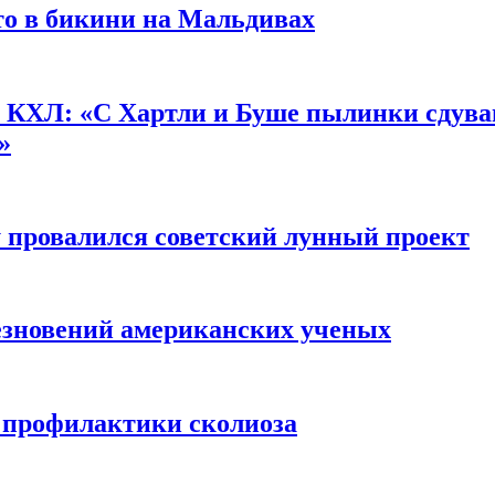
о в бикини на Мальдивах
КХЛ: «С Хартли и Буше пылинки сдуваю
»
у провалился советский лунный проект
чезновений американских ученых
я профилактики сколиоза